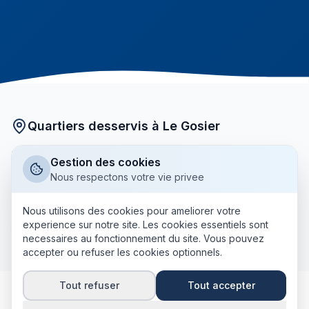
Quartiers desservis à Le Gosier
Nos courtiers partenaires interviennent dans tous les
Gestion des cookies
quartiers de Le Gosier :
Nous respectons votre vie privee
Bourg
Montauban
Mare-Gaillard
Petit-Havre
Nous utilisons des cookies pour ameliorer votre
experience sur notre site. Les cookies essentiels sont
+ tous les autres quartiers
Sainte-Anne
necessaires au fonctionnement du site. Vous pouvez
accepter ou refuser les cookies optionnels.
Tout refuser
Tout accepter