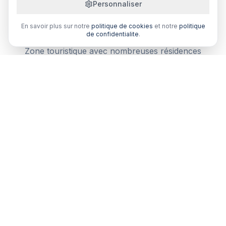
Personnaliser
Pourquoi comparer votre prévoyance
tns à Le Gosier ?
En savoir plus sur notre
politique de cookies
et notre
politique
de confidentialite
.
Zone touristique avec nombreuses résidences
secondaires et hôtels. Un courtier local comprend vos
besoins spécifiques.
Comparaison multi-assureurs
Recevez plusieurs devis de courtiers partenaires en
Guadeloupe