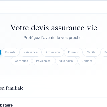
Votre devis assurance vie
Protégez l'avenir de vos proches
Enfants
Naissance
Profession
Fumeur
Capital
Bé
Garanties
Pays naiss.
Ville naiss.
Contact
ion familiale
ibataire
Aucun
Salarié(e)
Non fumeur
50 000€
Conjoint
Décès accidentel