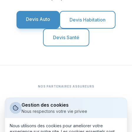
Devis Auto
Devis Habitation
Devis Santé
NOS PARTENAIRES ASSUREURS
AIG
Dattak
Markel
Hiscox
Cardif
Afi-Esca
MADP
APRIL
Gestion des cookies
JL ASSURE
EURODOMMAGES
Axeria
Nous respectons votre vie privee
Nous utilisons des cookies pour ameliorer votre
experience sur notre site. Les cookies essentiels sont