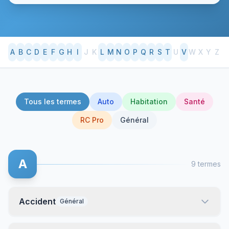
A
B
C
D
E
F
G
H
I
J
K
L
M
N
O
P
Q
R
S
T
U
V
W
X
Y
Z
Tous les termes
Auto
Habitation
Santé
RC Pro
Général
A
9 termes
Accident
Général