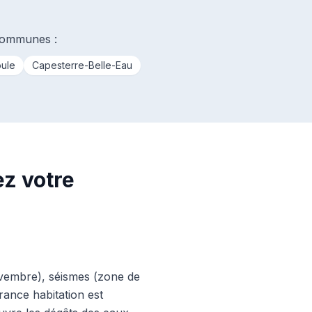
 communes :
ule
Capesterre-Belle-Eau
ez votre
ovembre), séismes (zone de
rance habitation est