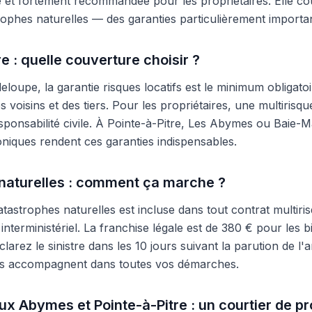
re et fortement recommandée pour les propriétaires. Elle co
strophes naturelles — des garanties particulièrement importa
e : quelle couverture choisir ?
deloupe, la garantie risques locatifs est le minimum oblig
s voisins et des tiers. Pour les propriétaires, une multiris
esponsabilité civile. À Pointe-à-Pitre, Les Abymes ou Baie-M
oniques rendent ces garanties indispensables.
naturelles : comment ça marche ?
astrophes naturelles est incluse dans tout contrat multirisq
interministériel. La franchise légale est de 380 € pour les b
arez le sinistre dans les 10 jours suivant la parution de l'
us accompagnent dans toutes vos démarches.
x Abymes et Pointe-à-Pitre : un courtier de pr