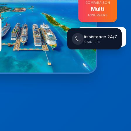
COMPARAISON
Multi
ASSUREURS
Assistance 24/7
100%
INDÉPENDANCE
SINISTRES