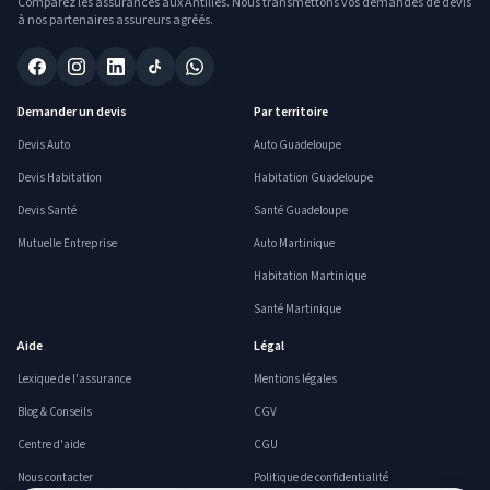
Comparez les assurances aux Antilles. Nous transmettons vos demandes de devis
à nos partenaires assureurs agréés.
Demander un devis
Par territoire
Devis Auto
Auto Guadeloupe
Devis Habitation
Habitation Guadeloupe
Devis Santé
Santé Guadeloupe
Mutuelle Entreprise
Auto Martinique
Habitation Martinique
Santé Martinique
Aide
Légal
Lexique de l'assurance
Mentions légales
Blog & Conseils
CGV
Centre d'aide
CGU
Nous contacter
Politique de confidentialité