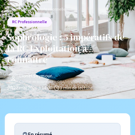
Accueil
/
Blog
/
RC Professionnelle
RC Professionnelle
Sophrologie : 5 impératifs de
la RC Exploitation à
connaître
Lionel Seymour
|
Courtier en assurance — ORIAS n°26000958
22 mai 2026 à 14:00
|
3 min de lecture
En résumé