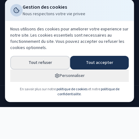
FAQ
Politique cookies
Gestion des cookies
Nous respectons votre vie privee
Déclarer un sinistre
Gerer mes cookies
Professionnels
Nous utilisons des cookies pour ameliorer votre experience sur
notre site. Les cookies essentiels sont necessaires au
Acheter nos leads
fonctionnement du site. Vous pouvez accepter ou refuser les
Co-courtage ORIAS
cookies optionnels.
Devenir partenaire
Tout refuser
Tout accepter
Espace partenaire
Espace client
Personnaliser
En savoir plus sur notre
politique de cookies
et notre
politique de
confidentialite
.
NOS PARTENAIRES ASSUREURS