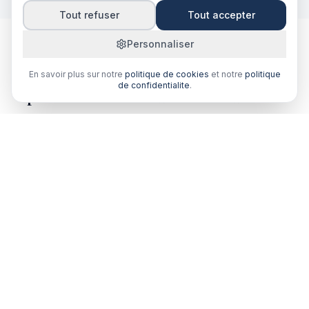
Tout refuser
Tout accepter
Personnaliser
Pourquoi comparer votre rc
En savoir plus sur notre
politique de cookies
et notre
politique
de confidentialite
.
professionnelle à Pointe-à-Pitre ?
Centre économique historique avec port commercial
et zone inondable. Un courtier local comprend vos
besoins spécifiques.
Comparaison multi-assureurs
Recevez plusieurs devis de courtiers partenaires en