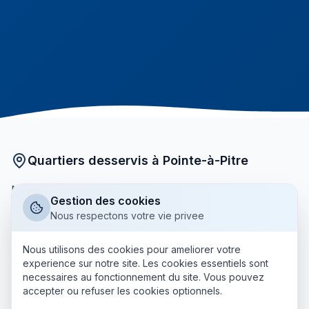
Quartiers desservis à Pointe-à-Pitre
Nos courtiers partenaires interviennent dans tous les
Gestion des cookies
quartiers de Pointe-à-Pitre :
Nous respectons votre vie privee
Centre-ville
La Darse
Carénage
Bergevin
Nous utilisons des cookies pour ameliorer votre
Assainissement
Lauricisque
experience sur notre site. Les cookies essentiels sont
necessaires au fonctionnement du site. Vous pouvez
+ tous les autres quartiers
accepter ou refuser les cookies optionnels.