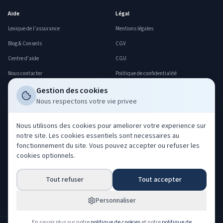
Aide
Légal
Lexique de l'assurance
Mentions légales
Blog & Conseils
CGV
Centre d'aide
CGU
Nous contacter
Politique de confidentialité
FAQ
Politique cookies
Gestion des cookies
Nous respectons votre vie privee
Déclarer un sinistre
Gerer mes cookies
Professionnels
Nous utilisons des cookies pour ameliorer votre experience sur
notre site. Les cookies essentiels sont necessaires au
Acheter nos leads
fonctionnement du site. Vous pouvez accepter ou refuser les
Co-courtage ORIAS
cookies optionnels.
Devenir partenaire
Tout refuser
Tout accepter
Espace partenaire
Espace client
Personnaliser
En savoir plus sur notre
politique de cookies
et notre
politique de