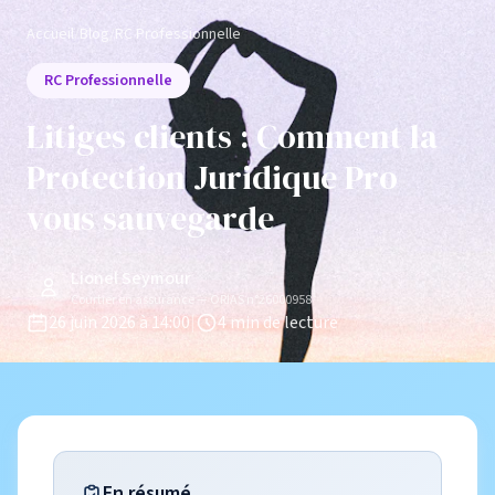
Accueil
/
Blog
/
RC Professionnelle
RC Professionnelle
Litiges clients : Comment la
Protection Juridique Pro
vous sauvegarde
Lionel Seymour
|
Courtier en assurance — ORIAS n°26000958
26 juin 2026 à 14:00
|
4 min de lecture
En résumé