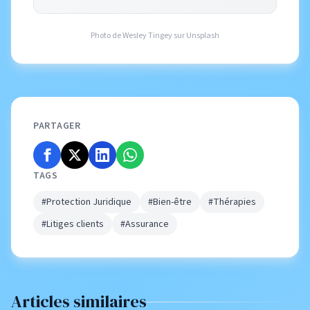
Photo de
Wesley Tingey
sur
Unsplash
PARTAGER
TAGS
#Protection Juridique
#Bien-être
#Thérapies
#Litiges clients
#Assurance
Articles similaires