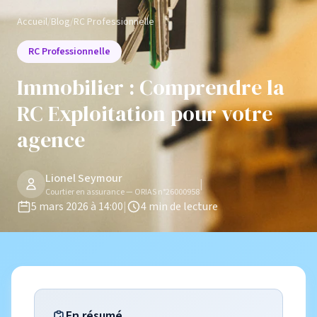
Accueil
/
Blog
/
RC Professionnelle
RC Professionnelle
Immobilier : Comprendre la
RC Exploitation pour votre
agence
Lionel Seymour
|
Courtier en assurance — ORIAS n°26000958
5 mars 2026 à 14:00
|
4 min de lecture
En résumé