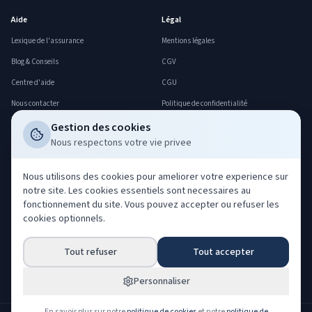
Aide
Légal
Lexique de l'assurance
Mentions légales
Blog & Conseils
CGV
Centre d'aide
CGU
Nous contacter
Politique de confidentialité
FAQ
Politique cookies
Gestion des cookies
Nous respectons votre vie privee
Déclarer un sinistre
Gerer mes cookies
Professionnels
Nous utilisons des cookies pour ameliorer votre experience sur
notre site. Les cookies essentiels sont necessaires au
Acheter nos leads
fonctionnement du site. Vous pouvez accepter ou refuser les
Co-courtage ORIAS
cookies optionnels.
Devenir partenaire
Tout refuser
Tout accepter
Espace partenaire
Espace client
Personnaliser
En savoir plus sur notre
politique de cookies
et notre
politique de