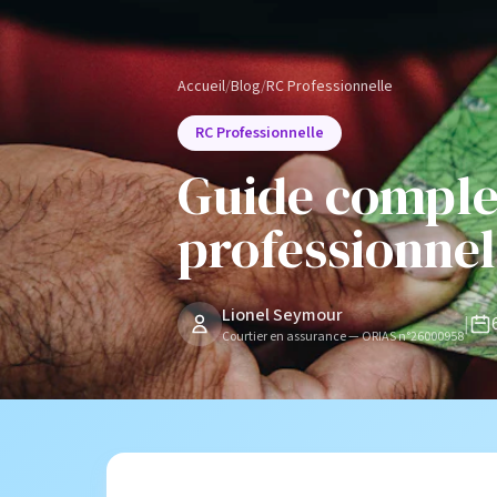
Accueil
/
Blog
/
RC Professionnelle
RC Professionnelle
Guide complet
professionnel
Lionel Seymour
|
Courtier en assurance — ORIAS n°26000958