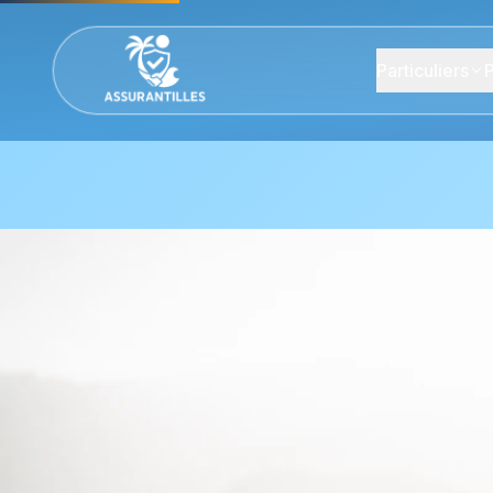
Particuliers
P