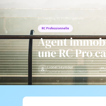
Accueil
/
Blog
/
RC Professionnelle
RC Professionnelle
Agent immobil
une RC Pro ca
Lionel Seymour
|
Courtier en assurance — ORIAS n°26000958