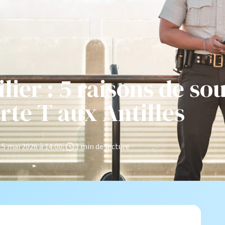
ier : 5 raisons de sou
rte T aux Antilles
15 mai 2026 à 14:00
|
3 min de lecture