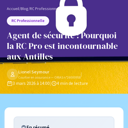
Accueil
/
Blog
/
RC Professionnelle
RC Professionnelle
Agent de sécurité : Pourquoi
la RC Pro est incontournable
aux Antilles
Lionel Seymour
|
Courtier en assurance — ORIAS n°26000958
3 mars 2026 à 14:00
|
4 min de lecture
En résumé