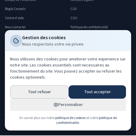
Blog & Conseils
CGV
Centre d'aide
CGU
Nous contacter
Politique de confidentialité
FAQ
Politique cookies
Gestion des cookies
Nous respectons votre vie privee
Déclarer un sinistre
Gerer mes cookies
Professionnels
Nous utilisons des cookies pour ameliorer votre experience sur
notre site. Les cookies essentiels sont necessaires au
Acheter nos leads
fonctionnement du site. Vous pouvez accepter ou refuser les
Co-courtage ORIAS
cookies optionnels.
Devenir partenaire
Tout refuser
Tout accepter
Espace partenaire
Espace client
Personnaliser
En savoir plus sur notre
politique de cookies
et notre
politique de
confidentialite
.
NOS PARTENAIRES ASSUREURS