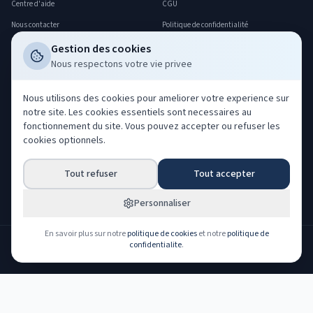
Centre d'aide
CGU
Nous contacter
Politique de confidentialité
FAQ
Politique cookies
Gestion des cookies
Nous respectons votre vie privee
Déclarer un sinistre
Gerer mes cookies
Professionnels
Nous utilisons des cookies pour ameliorer votre experience sur
notre site. Les cookies essentiels sont necessaires au
Acheter nos leads
fonctionnement du site. Vous pouvez accepter ou refuser les
Co-courtage ORIAS
cookies optionnels.
Devenir partenaire
Tout refuser
Tout accepter
Espace partenaire
Espace client
Personnaliser
En savoir plus sur notre
politique de cookies
et notre
politique de
confidentialite
.
NOS PARTENAIRES ASSUREURS