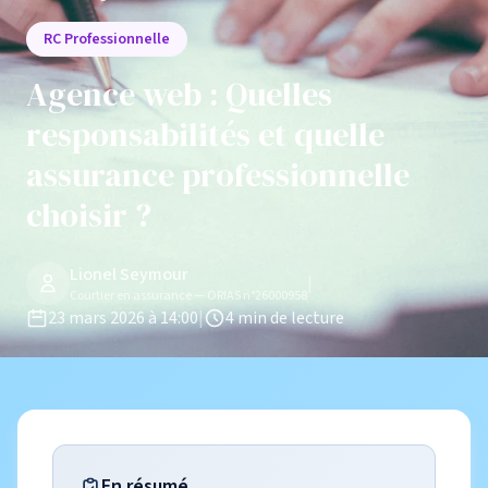
RC Professionnelle
Agence web : Quelles
responsabilités et quelle
assurance professionnelle
choisir ?
Lionel Seymour
|
Courtier en assurance — ORIAS n°26000958
23 mars 2026 à 14:00
|
4 min de lecture
En résumé