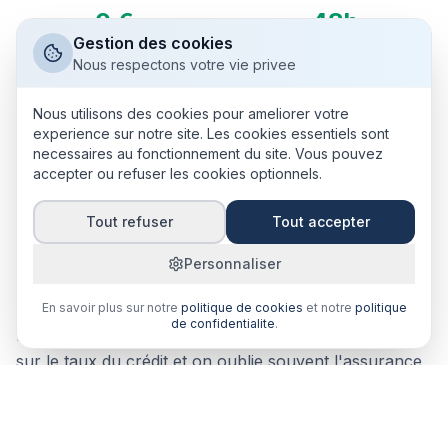
0 €
48h
Gestion des cookies
Frais de changement (loi
Délai de réponse courtier
Nous respectons votre vie privee
Lemoine)
Nous utilisons des cookies pour ameliorer votre
experience sur notre site. Les cookies essentiels sont
necessaires au fonctionnement du site. Vous pouvez
accepter ou refuser les cookies optionnels.
Pourquoi les primo-accédants
Tout refuser
Tout accepter
doivent comparer leur assurance
Personnaliser
emprunteur ?
En savoir plus sur notre
politique de cookies
et notre
politique
de confidentialite
.
Lors d'un premier achat immobilier, on se concentre
sur le taux du crédit et on oublie souvent l'assurance
emprunteur. Pourtant, elle peut représenter jusqu'à
30% du coût total du crédit. Sur un prêt de 200 000 €
sur 25 ans, l'écart entre l'assurance banque et une