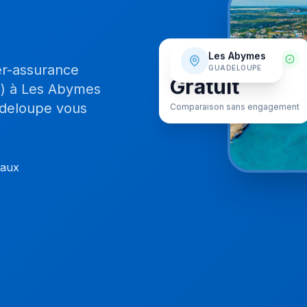
SERVICE
Les Abymes
er-assurance
GUADELOUPE
Gratuit
I) à Les Abymes
Comparaison sans engagement
adeloupe vous
caux