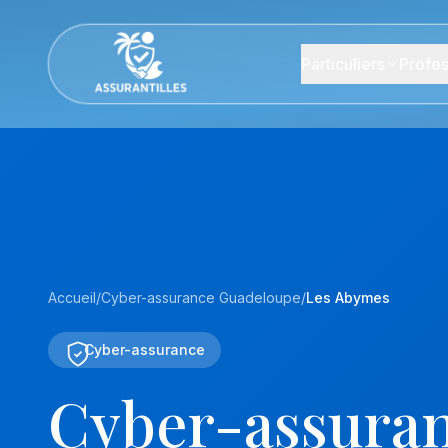
Particuliers
Profes
Accueil
/
Cyber-assurance Guadeloupe
/
Les Abymes
Cyber-assurance
Cyber-assuran