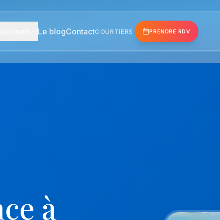
sionnels
Le blog
Contact
COURTIERS
·
PRENDRE RDV
ce à