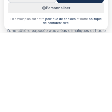
Personnaliser
Pourquoi comparer votre cyber-
assurance à Le Robert ?
En savoir plus sur notre
politique de cookies
et notre
politique
de confidentialite
.
Zone côtière exposée aux aléas climatiques et houle
atlantique. Un courtier local comprend vos besoins
spécifiques.
Comparaison multi-assureurs
Recevez plusieurs devis de courtiers partenaires en
Martinique