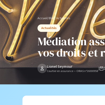
Accueil
/
Blog
/
Actualités
Actualités
Médiation ass
vos droits et 
Lionel Seymour
|
Courtier en assurance — ORIAS n°26000958