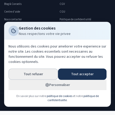
Blog & Conseils
CGV
Centre d'aide
CGU
Nous contacter
Politique de confidentialité
FAQ
Politique cookies
Gestion des cookies
Nous respectons votre vie privee
Déclarer un sinistre
Gerer mes cookies
Professionnels
Nous utilisons des cookies pour ameliorer votre experience sur
notre site. Les cookies essentiels sont necessaires au
Acheter nos leads
fonctionnement du site. Vous pouvez accepter ou refuser les
Co-courtage ORIAS
cookies optionnels.
Devenir partenaire
Tout refuser
Tout accepter
Espace partenaire
Espace client
Personnaliser
En savoir plus sur notre
politique de cookies
et notre
politique de
confidentialite
.
NOS PARTENAIRES ASSUREURS