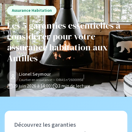
Assurance Habitation
Les 5 garanties essentielles à
considérer pour votre
assurance habitation aux
Antilles
Lionel Seymour
|
Courtier en assurance — ORIAS n°26000958
29 juin 2026 à 14:00
|
3 min de lecture
Découvrez les garanties