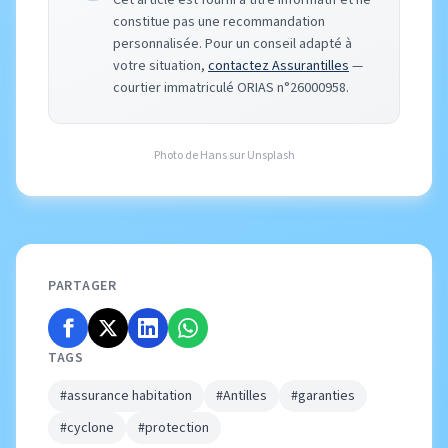
Cet article est fourni à titre informatif et ne
constitue pas une recommandation
personnalisée. Pour un conseil adapté à
votre situation,
contactez Assurantilles
—
courtier immatriculé ORIAS n°26000958.
Photo de
Hans
sur
Unsplash
PARTAGER
TAGS
#assurance habitation
#Antilles
#garanties
#cyclone
#protection