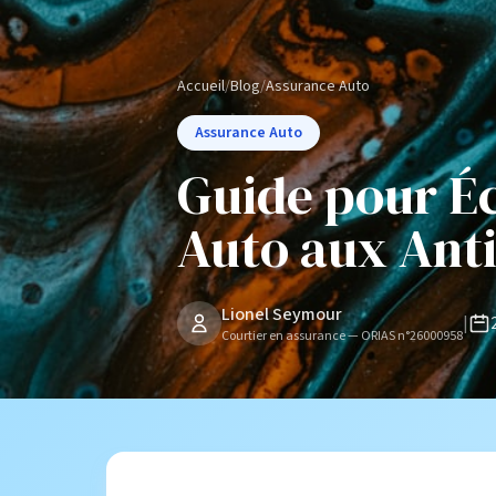
Accueil
/
Blog
/
Assurance Auto
Assurance Auto
Guide pour É
Auto aux Anti
Lionel Seymour
|
Courtier en assurance — ORIAS n°26000958