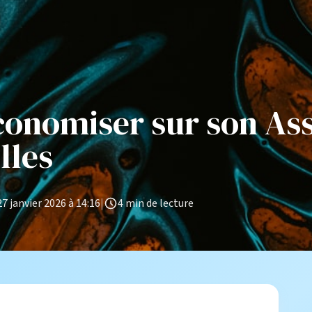
conomiser sur son As
lles
27 janvier 2026 à 14:16
|
4 min de lecture