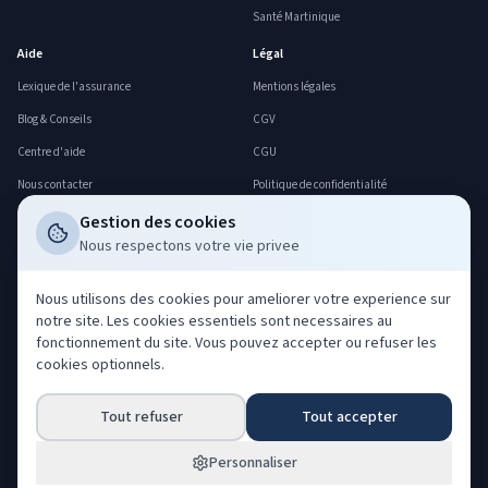
Santé Martinique
Aide
Légal
Lexique de l'assurance
Mentions légales
Blog & Conseils
CGV
Centre d'aide
CGU
Nous contacter
Politique de confidentialité
FAQ
Politique cookies
Gestion des cookies
Nous respectons votre vie privee
Déclarer un sinistre
Gerer mes cookies
Professionnels
Nous utilisons des cookies pour ameliorer votre experience sur
notre site. Les cookies essentiels sont necessaires au
Acheter nos leads
fonctionnement du site. Vous pouvez accepter ou refuser les
Co-courtage ORIAS
cookies optionnels.
Devenir partenaire
Tout refuser
Tout accepter
Espace partenaire
Espace client
Personnaliser