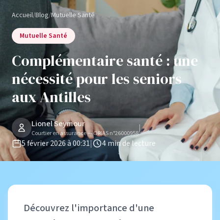
Accueil
/
Blog
/
Mutuelle Santé
Mutuelle Santé
Complémentaire santé : une
nécessité pour les seniors
aux Antilles
Lionel Seymour
|
Courtier en assurance — ORIAS n°26000958
5 février 2026 à 00:31
|
4 min de lecture
Découvrez l'importance d'une