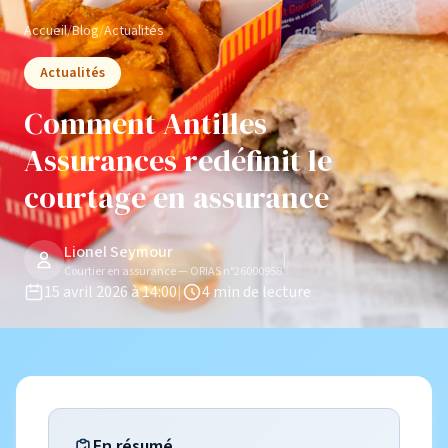
Accueil
/
Blog
/
Actualités
Actualités
Comment Antilles
Assurances redéfinit le
courtage en assurance
Lionel Seymour
|
Courtier en assurance — ORIAS n°26000958
15 avril 2026 à 14:00
|
4 min de lecture
En résumé