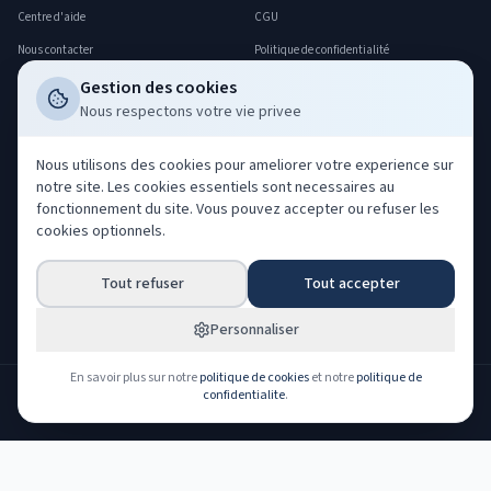
Centre d'aide
CGU
Nous contacter
Politique de confidentialité
FAQ
Politique cookies
Gestion des cookies
Nous respectons votre vie privee
Déclarer un sinistre
Gerer mes cookies
Professionnels
Nous utilisons des cookies pour ameliorer votre experience sur
notre site. Les cookies essentiels sont necessaires au
Acheter nos leads
fonctionnement du site. Vous pouvez accepter ou refuser les
Co-courtage ORIAS
cookies optionnels.
Devenir partenaire
Tout refuser
Tout accepter
Espace partenaire
Espace client
Personnaliser
En savoir plus sur notre
politique de cookies
et notre
politique de
confidentialite
.
NOS PARTENAIRES ASSUREURS