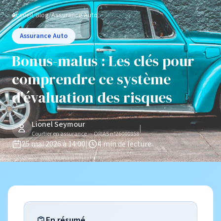
Accueil
/
Blog
/
Assurance Auto
Assurance Auto
Bonus-malus : Les clés pour
comprendre ce système
d'évaluation des risques
Lionel Seymour
|
Courtier en assurance — ORIAS n°26000958
25 mai 2026 à 14:00
|
4 min de lecture
En résumé