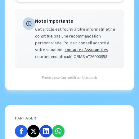
Note importante
Cet article est fourni à titre informatif et ne
constitue pas une recommandation
personnalisée. Pour un conseil adapté à
votre situation,
contactez Assurantilles
—
courtier immatriculé ORIAS n°26000958.
Photo de
serjan midili
sur
Unsplash
PARTAGER