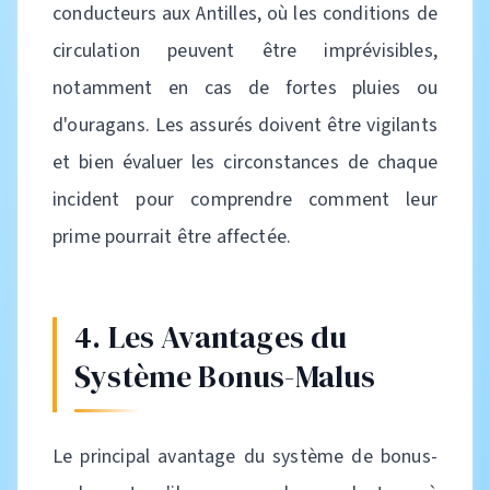
conducteurs aux Antilles, où les conditions de
circulation peuvent être imprévisibles,
notamment en cas de fortes pluies ou
d'ouragans. Les assurés doivent être vigilants
et bien évaluer les circonstances de chaque
incident pour comprendre comment leur
prime pourrait être affectée.
4. Les Avantages du
Système Bonus-Malus
Le principal avantage du système de bonus-