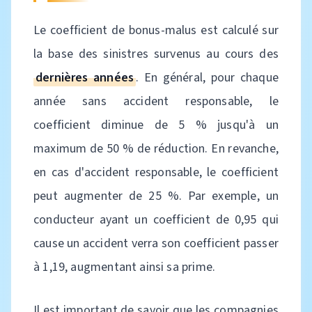
Le coefficient de bonus-malus est calculé sur
la base des sinistres survenus au cours des
dernières années
. En général, pour chaque
année sans accident responsable, le
coefficient diminue de 5 % jusqu'à un
maximum de 50 % de réduction. En revanche,
en cas d'accident responsable, le coefficient
peut augmenter de 25 %. Par exemple, un
conducteur ayant un coefficient de 0,95 qui
cause un accident verra son coefficient passer
à 1,19, augmentant ainsi sa prime.
Il est important de savoir que les compagnies