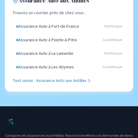
Assurance Auto aux Antilles
Trouvez un courtier près de chez vous :
Assurance Auto à Fort-de-France
Martinique
Assurance Auto à Pointe-à-Pitre
Guadeloupe
Assurance Auto à Le Lamentin
Martinique
Assurance Auto à Les Abymes
Guadeloupe
Tout savoir : Assurance Auto aux Antilles
Comparez les assurances aux Antilles. Nous transmettons vos demandes de devis