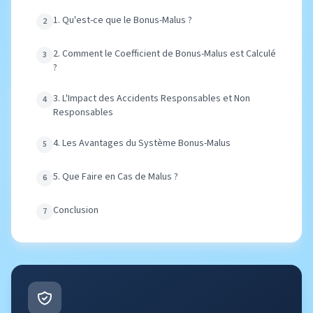
1. Qu'est-ce que le Bonus-Malus ?
2. Comment le Coefficient de Bonus-Malus est Calculé
?
3. L'Impact des Accidents Responsables et Non
Responsables
4. Les Avantages du Système Bonus-Malus
5. Que Faire en Cas de Malus ?
Conclusion