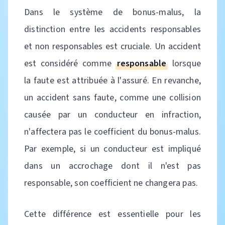
Dans le système de bonus-malus, la
distinction entre les accidents responsables
et non responsables est cruciale. Un accident
est considéré comme
responsable
lorsque
la faute est attribuée à l'assuré. En revanche,
un accident sans faute, comme une collision
causée par un conducteur en infraction,
n'affectera pas le coefficient du bonus-malus.
Par exemple, si un conducteur est impliqué
dans un accrochage dont il n'est pas
responsable, son coefficient ne changera pas.
Cette différence est essentielle pour les