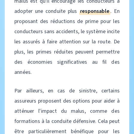
malus est qu'il encourage les conducteurs à
adopter une conduite plus
responsable
. En
proposant des réductions de prime pour les
conducteurs sans accidents, le système incite
les assurés à faire attention sur la route. De
plus, les primes réduites peuvent permettre
des économies significatives au fil des
années.
Par ailleurs, en cas de sinistre, certains
assureurs proposent des options pour aider à
atténuer l'impact du malus, comme des
formations à la conduite défensive. Cela peut
être particulièrement bénéfique pour les