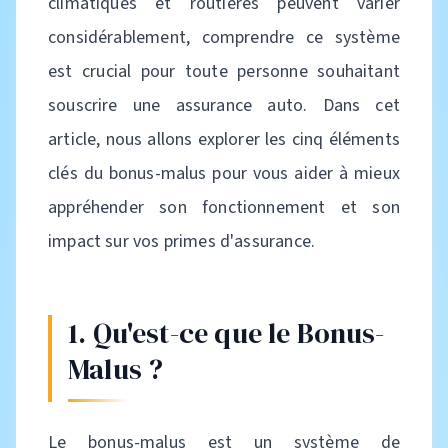
climatiques et routières peuvent varier
considérablement, comprendre ce système
est crucial pour toute personne souhaitant
souscrire une assurance auto. Dans cet
article, nous allons explorer les cinq éléments
clés du bonus-malus pour vous aider à mieux
appréhender son fonctionnement et son
impact sur vos primes d'assurance.
1. Qu'est-ce que le Bonus-
Malus ?
Le bonus-malus est un système de