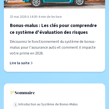
25 mai 2026 à 14:00
•
4
min de lecture
Bonus-malus : Les clés pour comprendre
ce système d'évaluation des risques
Découvrez le fonctionnement du système de bonus-
malus pour l'assurance auto et comment il impacte
votre prime en 2026.
Lire la suite
Sommaire
Introduction au Système de Bonus-Malus