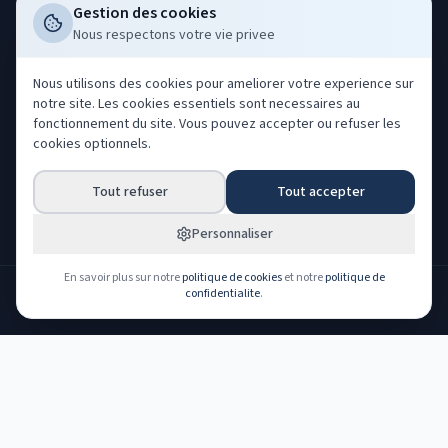
FAQ
Politique cookies
Gestion des cookies
Nous respectons votre vie privee
Déclarer un sinistre
Gerer mes cookies
Professionnels
Nous utilisons des cookies pour ameliorer votre experience sur
notre site. Les cookies essentiels sont necessaires au
Acheter nos leads
fonctionnement du site. Vous pouvez accepter ou refuser les
Co-courtage ORIAS
cookies optionnels.
Devenir partenaire
Tout refuser
Tout accepter
Espace partenaire
Espace client
Personnaliser
En savoir plus sur notre
politique de cookies
et notre
politique de
confidentialite
.
NOS PARTENAIRES ASSUREURS