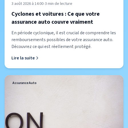
3 août 2026 à 14:00
•
3
min de lecture
Cyclones et voitures : Ce que votre
assurance auto couvre vraiment
En période cyclonique, il est crucial de comprendre les
remboursements possibles de votre assurance auto.
Découvrez ce qui est réellement protégé.
Lire la suite
Assurance Auto