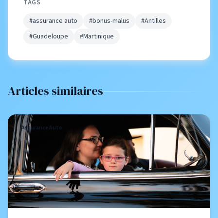
TAGS
#assurance auto
#bonus-malus
#Antilles
#Guadeloupe
#Martinique
Articles similaires
Assurance Auto