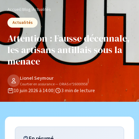
Accueil
/
Blog
/
Actualités
Actualités
Attention : Fausse décennale,
les artisans antillais sous la
menace
Lionel Seymour
|
Courtier en assurance — ORIAS n°26000958
10 juin 2026 à 14:00
|
3 min de lecture
En résumé