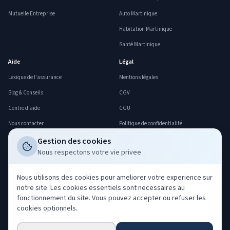
Mutuelle Entreprise
Auto Martinique
Habitation Martinique
Santé Martinique
Aide
Légal
Lexique de l'assurance
Mentions légales
Blog & Conseils
CGV
Centre d'aide
CGU
Nous contacter
Politique de confidentialité
FAQ
Politique cookies
Gestion des cookies
Nous respectons votre vie privee
Déclarer un sinistre
Gerer mes cookies
Professionnels
Nous utilisons des cookies pour ameliorer votre experience sur
notre site. Les cookies essentiels sont necessaires au
Acheter nos leads
fonctionnement du site. Vous pouvez accepter ou refuser les
Co-courtage ORIAS
cookies optionnels.
Devenir partenaire