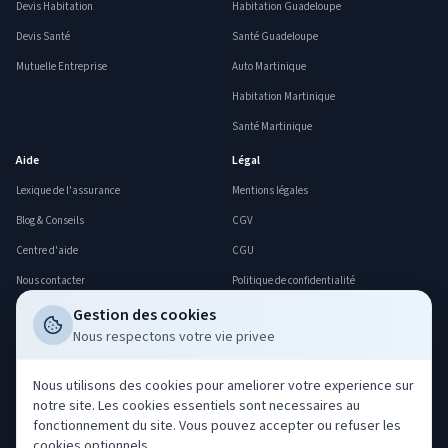
Devis Habitation
Habitation Guadeloupe
Devis Santé
Santé Guadeloupe
Mutuelle Entreprise
Auto Martinique
Habitation Martinique
Santé Martinique
Aide
Légal
Lexique de l'assurance
Mentions légales
Blog & Conseils
CGV
Centre d'aide
CGU
Nous contacter
Politique de confidentialité
FAQ
Politique cookies
Gestion des cookies
Nous respectons votre vie privee
Déclarer un sinistre
Gerer mes cookies
Professionnels
Nous utilisons des cookies pour ameliorer votre experience sur
notre site. Les cookies essentiels sont necessaires au
Acheter nos leads
fonctionnement du site. Vous pouvez accepter ou refuser les
Co-courtage ORIAS
cookies optionnels.