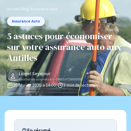
Accueil
/
Blog
/
Assurance Auto
Assurance Auto
5 astuces pour économiser
sur votre assurance auto aux
Antilles
Lionel Seymour
|
Courtier en assurance — ORIAS n°26000958
20 février 2026 à 14:00
|
3 min de lecture
En résumé