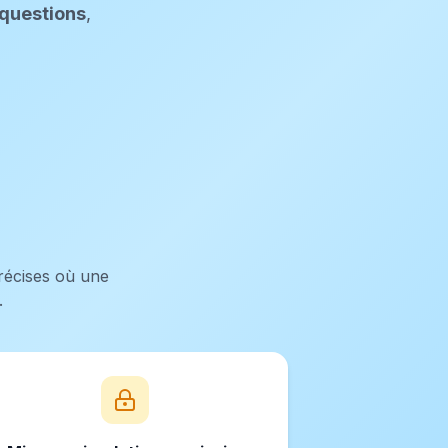
 questions
,
récises où une
.