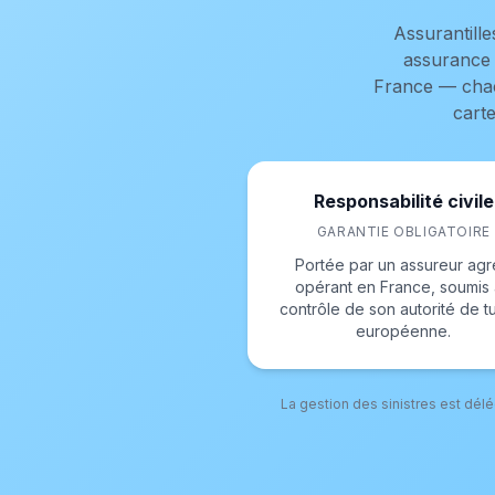
Assurantill
assurance 
France — chacu
carte
Responsabilité civile
GARANTIE OBLIGATOIRE
Portée par un assureur ag
opérant en France, soumis
contrôle de son autorité de tu
européenne.
La gestion des sinistres est dél