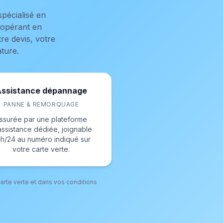
pécialisé en
 opérant en
re devis, votre
ature.
ssistance dépannage
PANNE & REMORQUAGE
ssurée par une plateforme
assistance dédiée, joignable
h/24 au numéro indiqué sur
votre carte verte.
arte verte et dans vos conditions