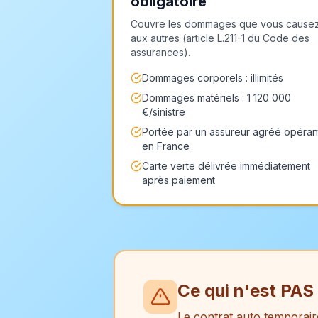
obligatoire
Couvre les dommages que vous cause
aux autres (article L.211-1 du Code des
assurances).
Dommages corporels : illimités
Dommages matériels : 1 120 000
€/sinistre
Portée par un assureur agréé opéran
en France
Carte verte délivrée immédiatement
après paiement
Ce qui n'est PAS
Le contrat auto temporai