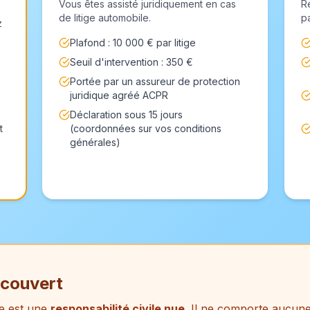
Vous êtes assisté juridiquement en cas
R
de litige automobile.
p
z
Plafond : 10 000 € par litige
Seuil d'intervention : 350 €
Portée par un assureur de protection
juridique agréé ACPR
Déclaration sous 15 jours
t
(coordonnées sur vos conditions
générales)
 couvert
re est une
responsabilité civile nue
. Il ne comporte aucune