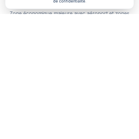
de confidentialite
.
Zone économique majeure avec aéroport et zones
industrielles. Un courtier local comprend vos besoins
spécifiques.
Comparaison multi-assureurs
Recevez plusieurs devis de courtiers partenaires en
Martinique