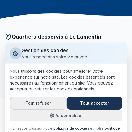
Quartiers desservis à Le Lamentin
Nos courtiers partenaires interviennent dans tous les
Gestion des cookies
quartiers de Le Lamentin :
Nous respectons votre vie privee
Bourg
Acajou
La Lézarde
Place d'Armes
Nous utilisons des cookies pour ameliorer votre
experience sur notre site. Les cookies essentiels sont
+ tous les autres quartiers
Californie
Long Pré
necessaires au fonctionnement du site. Vous pouvez
accepter ou refuser les cookies optionnels.
Tout refuser
Tout accepter
Personnaliser
Pourquoi comparer votre gli bailleur
En savoir plus sur notre
politique de cookies
et notre
politique
à Le Lamentin ?