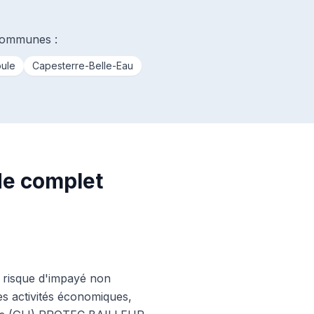
 communes :
ule
Capesterre-Belle-Eau
de complet
n risque d'impayé non
es activités économiques,