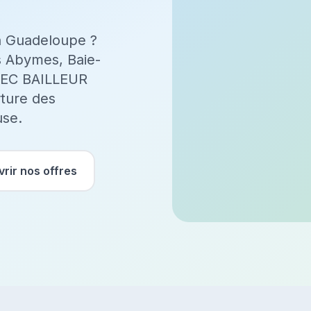
en Guadeloupe ?
es Abymes, Baie-
OTEC BAILLEUR
rture des
use.
rir nos offres