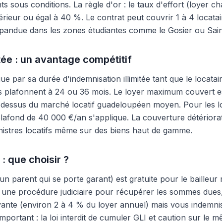
ents sous conditions. La règle d'or : le taux d'effort (loyer
érieur ou égal à 40 %. Le contrat peut couvrir 1 à 4 locatai
répandue dans les zones étudiantes comme le Gosier ou Sain
itée : un avantage compétitif
par sa durée d'indemnisation illimitée tant que le locatair
s plafonnent à 24 ou 36 mois. Le loyer maximum couvert e
-dessus du marché locatif guadeloupéen moyen. Pour les l
 plafond de 40 000 €/an s'applique. La couverture détériorat
sinistres locatifs même sur des biens haut de gamme.
 : que choisir ?
un parent qui se porte garant) est gratuite pour le bailleur m
r une procédure judiciaire pour récupérer les sommes dues,
payante (environ 2 à 4 % du loyer annuel) mais vous indemn
portant : la loi interdit de cumuler GLI et caution sur le m