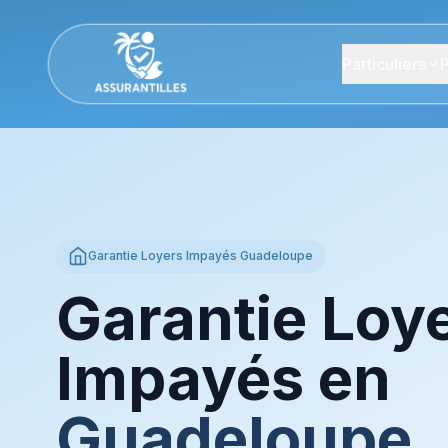
Particuliers
P
Garantie Loyers Impayés Guadeloupe
Garantie Loy
Impayés en
Guadeloupe