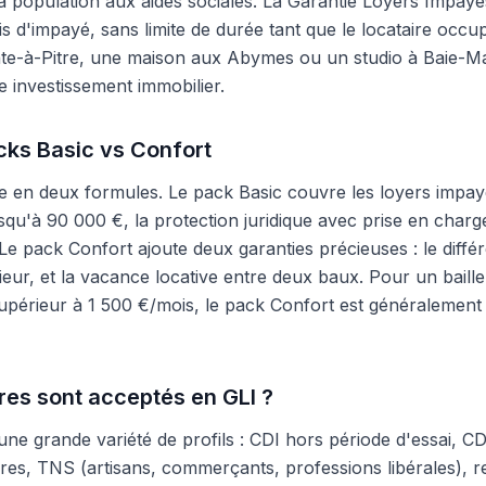
la population aux aides sociales. La Garantie Loyers Imp
s d'impayé, sans limite de durée tant que le locataire occ
te-à-Pitre, une maison aux Abymes ou un studio à Baie-Mah
e investissement immobilier.
ks Basic vs Confort
n deux formules. Le pack Basic couvre les loyers impayés 
squ'à 90 000 €, la protection juridique avec prise en charge
 Le pack Confort ajoute deux garanties précieuses : le différ
rieur, et la vacance locative entre deux baux. Pour un bai
supérieur à 1 500 €/mois, le pack Confort est généralement
ires sont acceptés en GLI ?
 grande variété de profils : CDI hors période d'essai, 
aires, TNS (artisans, commerçants, professions libérales), re