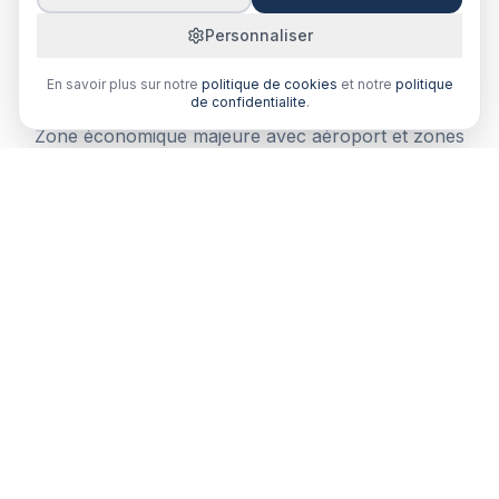
Personnaliser
Pourquoi comparer votre cyber-
assurance à Le Lamentin ?
En savoir plus sur notre
politique de cookies
et notre
politique
de confidentialite
.
Zone économique majeure avec aéroport et zones
industrielles. Un courtier local comprend vos besoins
spécifiques.
Comparaison multi-assureurs
Recevez plusieurs devis de courtiers partenaires en
Martinique