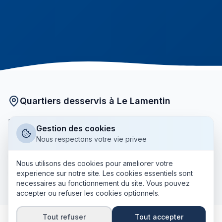
Quartiers desservis à Le Lamentin
Nos courtiers partenaires interviennent dans tous les
Gestion des cookies
quartiers de Le Lamentin :
Nous respectons votre vie privee
Bourg
Acajou
La Lézarde
Place d'Armes
Nous utilisons des cookies pour ameliorer votre
+ tous les autres quartiers
Californie
Long Pré
experience sur notre site. Les cookies essentiels sont
necessaires au fonctionnement du site. Vous pouvez
accepter ou refuser les cookies optionnels.
Tout refuser
Tout accepter