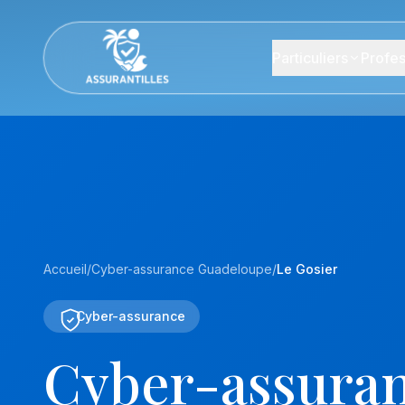
Particuliers
Profes
Accueil
/
Cyber-assurance Guadeloupe
/
Le Gosier
Cyber-assurance
Cyber-assuran