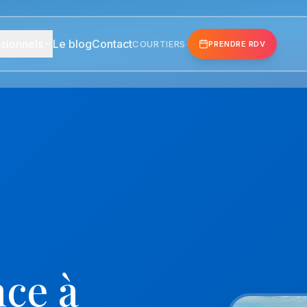
sionnels
Le blog
Contact
COURTIERS
·
PRENDRE RDV
ce à