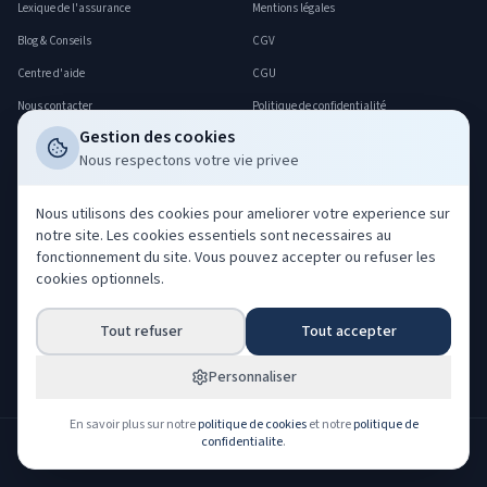
Lexique de l'assurance
Mentions légales
Blog & Conseils
CGV
Centre d'aide
CGU
Nous contacter
Politique de confidentialité
Gestion des cookies
FAQ
Politique cookies
Nous respectons votre vie privee
Déclarer un sinistre
Gerer mes cookies
Professionnels
Nous utilisons des cookies pour ameliorer votre experience sur
notre site. Les cookies essentiels sont necessaires au
Acheter nos leads
fonctionnement du site. Vous pouvez accepter ou refuser les
Co-courtage ORIAS
cookies optionnels.
Devenir partenaire
Tout refuser
Tout accepter
Espace partenaire
Espace client
Personnaliser
En savoir plus sur notre
politique de cookies
et notre
politique de
confidentialite
.
NOS PARTENAIRES ASSUREURS