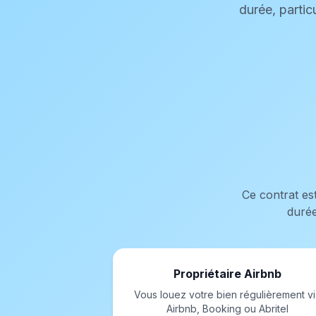
durée, partic
Ce contrat es
durée
Propriétaire Airbnb
Vous louez votre bien régulièrement v
Airbnb, Booking ou Abritel