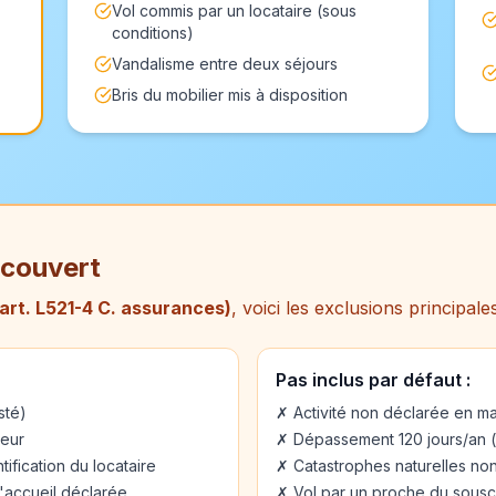
Vol commis par un locataire (sous
conditions)
Vandalisme entre deux séjours
Bris du mobilier mis à disposition
 couvert
art. L521-4 C. assurances)
, voici les exclusions principale
Pas inclus par défaut :
sté)
✗ Activité non déclarée en mai
teur
✗ Dépassement 120 jours/an (s
tification du locataire
✗ Catastrophes naturelles non
'accueil déclarée
✗ Vol par un proche du sousc