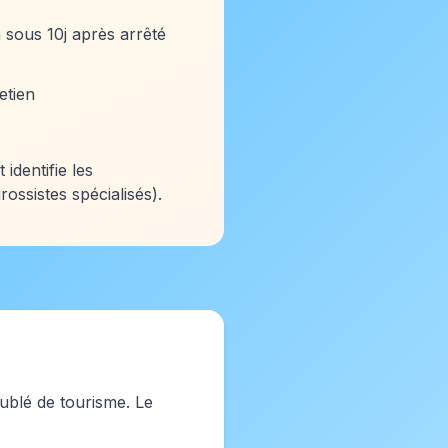
n sous 10j après arrêté
etien
dentifie les
ossistes spécialisés).
ublé de tourisme. Le