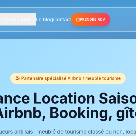
rofessionnels
Le blog
Contact
PRENDRE RDV
🏖️ Partenaire spécialisé Airbnb / meublé tourisme
nce Location Sais
Airbnb, Booking, gît
ueurs antillais : meublé de tourisme classé ou non, loc