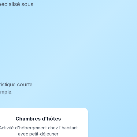
pécialisé sous
istique courte
imple.
Chambres d'hôtes
Activité d'hébergement chez l'habitant
avec petit-déjeuner