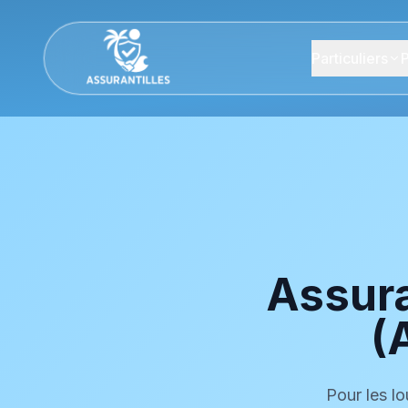
Particuliers
P
Assura
(
Pour les lo