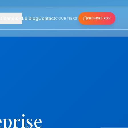
sionnels
Le blog
Contact
COURTIERS
·
PRENDRE RDV
eprise