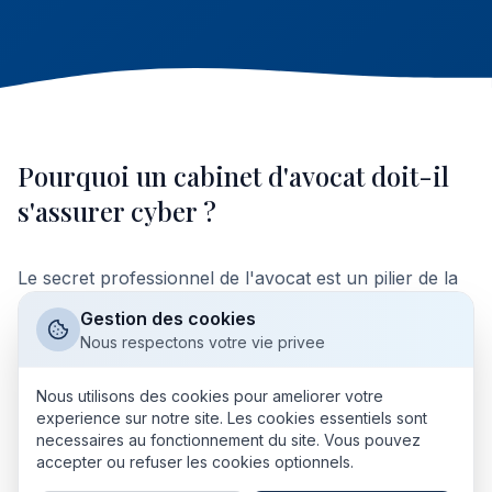
Pourquoi un cabinet d'avocat doit-il
s'assurer cyber ?
Le secret professionnel de l'avocat est un pilier de la
profession (article 66-5 de la loi de 1971). Une fuite de
Gestion des cookies
dossiers via ransomware ou phishing expose à des
Nous respectons votre vie privee
poursuites disciplinaires, des amendes RGPD et la
perte de confiance des clients. Les cabinets sont une
Nous utilisons des cookies pour ameliorer votre
experience sur notre site. Les cookies essentiels sont
cible particulièrement attractive : haute valeur des
necessaires au fonctionnement du site. Vous pouvez
dossiers, faible maturité cyber moyenne.
accepter ou refuser les cookies optionnels.