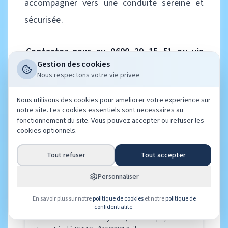
accompagner vers une conduite sereine et
sécurisée.
Contactez-nous au 0690 29 15 51 ou via
Gestion des cookies
notre site web pour un diagnostic gratuit
Nous respectons votre vie privee
de votre contrat d’assurance.
Nous utilisons des cookies pour ameliorer votre experience sur
notre site. Les cookies essentiels sont necessaires au
fonctionnement du site. Vous pouvez accepter ou refuser les
cookies optionnels.
LS
Tout refuser
Tout accepter
Lionel Seymour
Personnaliser
Courtier en assurance immatriculé ORIAS
n°26000958 — Les Abymes, Guadeloupe
En savoir plus sur notre
politique de cookies
et notre
politique de
Fondateur d'Assurantilles, cabinet de courtage en
confidentialite
.
assurance basé aux Abymes (Guadeloupe).