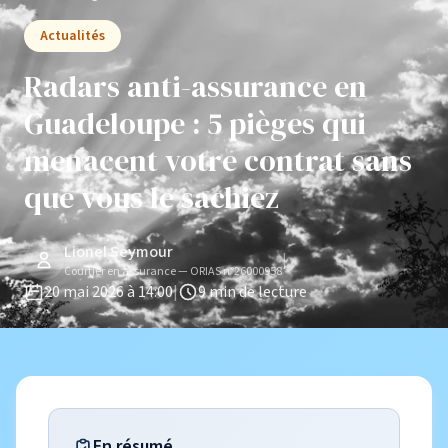
Actualités
Radars anti-assurance en
Guadeloupe : 5 pièges qui
menacent votre contrat sans
que vous le sachiez
Lionel Seymour
|
Courtier en assurance — ORIAS n°26000958
20 mai 2026 à 14:00
|
9 min de lecture
En résumé