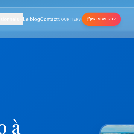
sionnels
Le blog
Contact
COURTIERS
·
PRENDRE RDV
o à