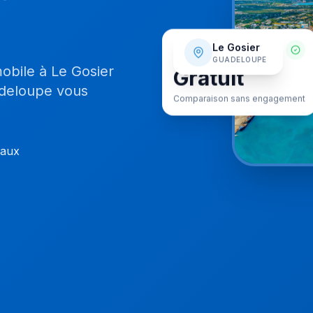
SERVICE
Le Gosier
GUADELOUPE
Gratuit
obile à Le Gosier
adeloupe vous
Comparaison sans engagement
caux