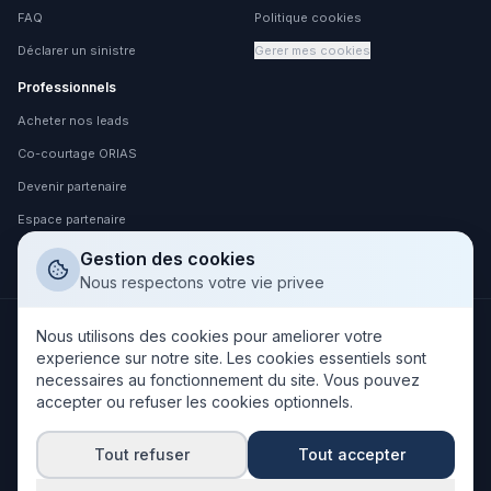
FAQ
Politique cookies
Déclarer un sinistre
Gerer mes cookies
Professionnels
Acheter nos leads
Co-courtage ORIAS
Devenir partenaire
Espace partenaire
Espace client
Gestion des cookies
Nous respectons votre vie privee
Nous utilisons des cookies pour ameliorer votre
NOS PARTENAIRES ASSUREURS
experience sur notre site. Les cookies essentiels sont
necessaires au fonctionnement du site. Vous pouvez
accepter ou refuser les cookies optionnels.
Tout refuser
Tout accepter