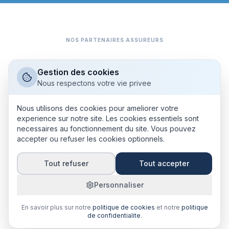
NOS PARTENAIRES ASSUREURS
AIG
Dattak
Markel
Hiscox
Cardif
Afi-Esca
MADP
APRIL
Gestion des cookies
JL ASSURE
EURODOMMAGES
Axeria
Nous respectons votre vie privee
Nous utilisons des cookies pour ameliorer votre
experience sur notre site. Les cookies essentiels sont
necessaires au fonctionnement du site. Vous pouvez
accepter ou refuser les cookies optionnels.
Tout refuser
Tout accepter
Lexique de l'assurance
Mentions légales
CGU
Confidentialité
Espace Intermédiaire
Espace Autres Partenaires
Personnaliser
Partenaires Commerciaux
© 2024 Assurantilles - Courtier immatriculé ORIAS
En savoir plus sur notre
politique de cookies
et notre
politique
de confidentialite
.