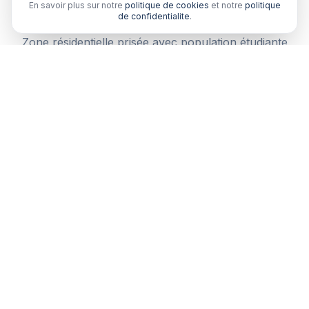
En savoir plus sur notre
politique de cookies
et notre
politique
santé à Schoelcher ?
de confidentialite
.
Zone résidentielle prisée avec population étudiante
importante. Un courtier local comprend vos besoins
spécifiques.
Comparaison multi-assureurs
Recevez plusieurs devis de courtiers partenaires en
Martinique