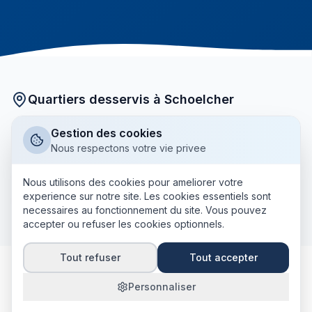
Quartiers desservis à Schoelcher
Nos courtiers partenaires interviennent dans tous les
Gestion des cookies
quartiers de Schoelcher :
Nous respectons votre vie privee
Bourg
Fond-Lahaye
Case-Navire
Terreville
Nous utilisons des cookies pour ameliorer votre
experience sur notre site. Les cookies essentiels sont
+ tous les autres quartiers
Plateau-Fofo
necessaires au fonctionnement du site. Vous pouvez
accepter ou refuser les cookies optionnels.
Tout refuser
Tout accepter
Personnaliser
Pourquoi comparer votre mutuelle