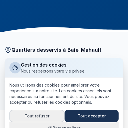
Quartiers desservis à Baie-Mahault
Nos courtiers partenaires interviennent dans tous les
Gestion des cookies
quartiers de Baie-Mahault :
Nous respectons votre vie privee
Jarry
Destrellan
Convenance
Trioncelle
Nous utilisons des cookies pour ameliorer votre
experience sur notre site. Les cookies essentiels sont
+ tous les autres quartiers
Bragelogne
necessaires au fonctionnement du site. Vous pouvez
accepter ou refuser les cookies optionnels.
Tout refuser
Tout accepter
Personnaliser