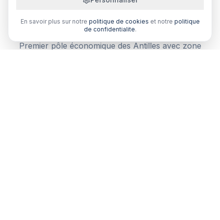
Pourquoi comparer votre mutuelle
santé à Baie-Mahault ?
En savoir plus sur notre
politique de cookies
et notre
politique
de confidentialite
.
Premier pôle économique des Antilles avec zone
industrielle Jarry. Un courtier local comprend vos
besoins spécifiques.
Comparaison multi-assureurs
Recevez plusieurs devis de courtiers partenaires en
Guadeloupe