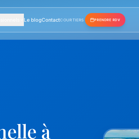
sionnels
Le blog
Contact
COURTIERS
·
PRENDRE RDV
elle à