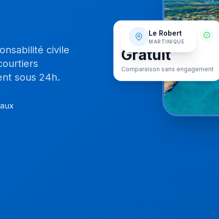
SERVICE
Le Robert
MARTINIQUE
Gratuit
sabilité civile
courtiers
Comparaison sans engagement
ent sous 24h.
caux