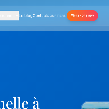
sionnels
Le blog
Contact
COURTIERS
·
PRENDRE RDV
elle à