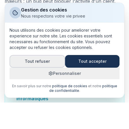
majeurs : un bug peut bloquer l'activité d'un client,
une faille de sécurité peut exposer des données
Gestion des cookies
sensibles, un retard de livraison peut faire perdre un
Nous respectons votre vie privee
marché. Les préjudices financiers peuvent atteindre
Nous utilisons des cookies pour ameliorer votre
des montants très élevés.
experience sur notre site. Les cookies essentiels sont
necessaires au fonctionnement du site. Vous pouvez
Aux Antilles, la digitalisation des entreprises
accepter ou refuser les cookies optionnels.
s'accélère. Les développeurs et agences web locaux
sont de plus en plus sollicités. Une RC Pro renforce
Tout refuser
Tout accepter
votre crédibilité et rassure vos clients professionnels.
Personnaliser
En savoir plus sur notre
politique de cookies
et notre
politique
de confidentialite
.
Risques couverts pour les développeurs
informatiques
Bug en production bloquant l'activité du client
Faille de sécurité exposant des données
personnelles