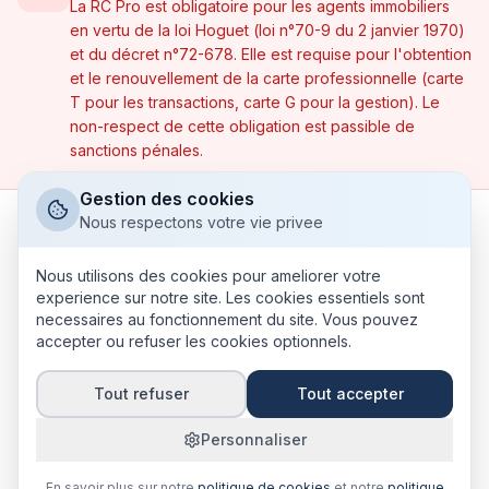
La RC Pro est obligatoire pour les agents immobiliers
en vertu de la loi Hoguet (loi n°70-9 du 2 janvier 1970)
et du décret n°72-678. Elle est requise pour l'obtention
et le renouvellement de la carte professionnelle (carte
T pour les transactions, carte G pour la gestion). Le
non-respect de cette obligation est passible de
sanctions pénales.
Gestion des cookies
Nous respectons votre vie privee
Pourquoi la RC Pro est obligatoire
Nous utilisons des cookies pour ameliorer votre
experience sur notre site. Les cookies essentiels sont
pour un agent immobilier ?
necessaires au fonctionnement du site. Vous pouvez
accepter ou refuser les cookies optionnels.
La loi Hoguet (loi n°70-9 du 2 janvier 1970) impose à
Tout refuser
Tout accepter
tout professionnel de l'immobilier détenteur d'une
carte T de souscrire une RC Pro. Sans cette
Personnaliser
assurance, vous ne pouvez pas obtenir ni renouveler
En savoir plus sur notre
politique de cookies
et notre
politique