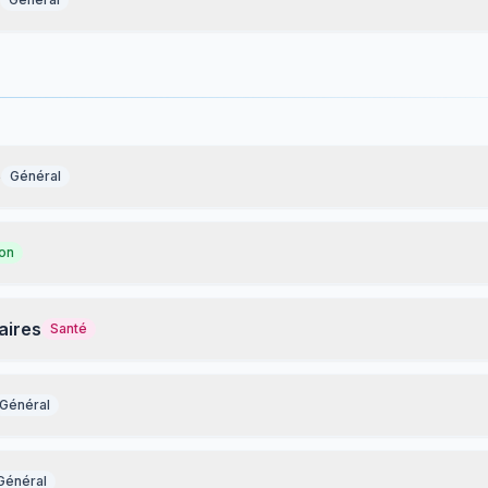
e
Général
ion
aires
Santé
Général
Général