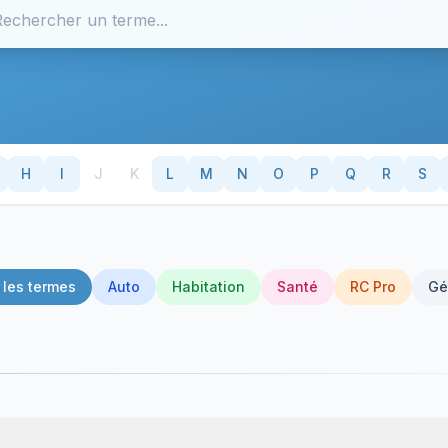
H
I
J
K
L
M
N
O
P
Q
R
S
 les termes
Auto
Habitation
Santé
RC Pro
Gé