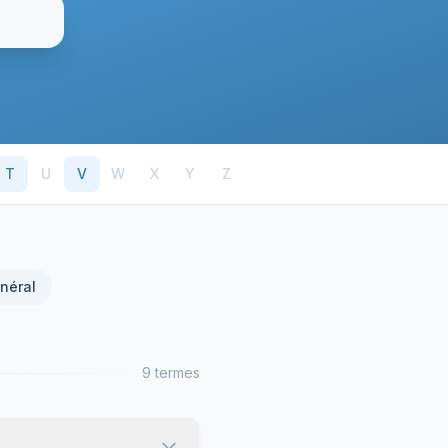
T
U
V
W
X
Y
Z
néral
9 termes