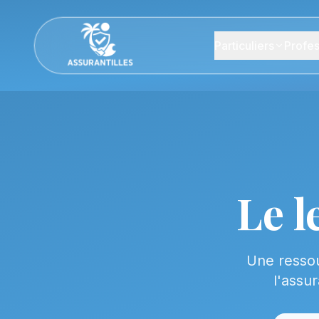
Particuliers
Profes
Le l
Une ressou
l'assu