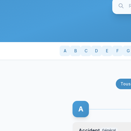
A
B
C
D
E
F
G
Tous
A
Accident
Général