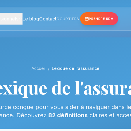
sionnels
Le blog
Contact
COURTIERS
·
PRENDRE RDV
Accueil
/
Lexique de l'assurance
exique de l'assu
rce conçue pour vous aider à naviguer dans 
rance. Découvrez
82 définitions
claires et acces