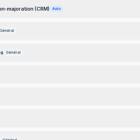
ion-majoration (CRM)
Auto
Général
es
Général
Général