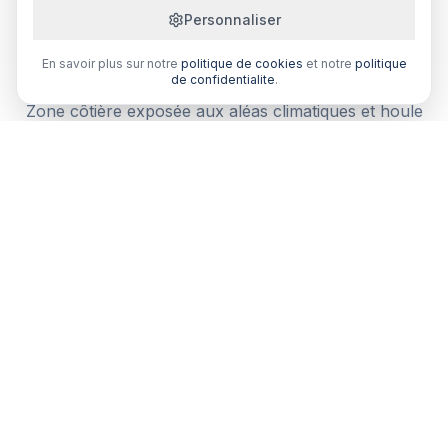
Personnaliser
Pourquoi comparer votre assurance
habitation à Le Robert ?
En savoir plus sur notre
politique de cookies
et notre
politique
de confidentialite
.
Zone côtière exposée aux aléas climatiques et houle
atlantique. Un courtier local comprend vos besoins
spécifiques.
Comparaison multi-assureurs
Recevez plusieurs devis de courtiers partenaires en
Martinique