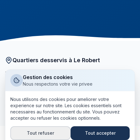
Quartiers desservis à Le Robert
Nos courtiers partenaires interviennent dans tous les
Gestion des cookies
quartiers de Le Robert :
Nous respectons votre vie privee
Bourg
Pointe-Lynch
Vert-Pré
Four-à-Chaux
Nous utilisons des cookies pour ameliorer votre
+ tous les autres quartiers
experience sur notre site. Les cookies essentiels sont
Petite-Rivière
necessaires au fonctionnement du site. Vous pouvez
accepter ou refuser les cookies optionnels.
Tout refuser
Tout accepter