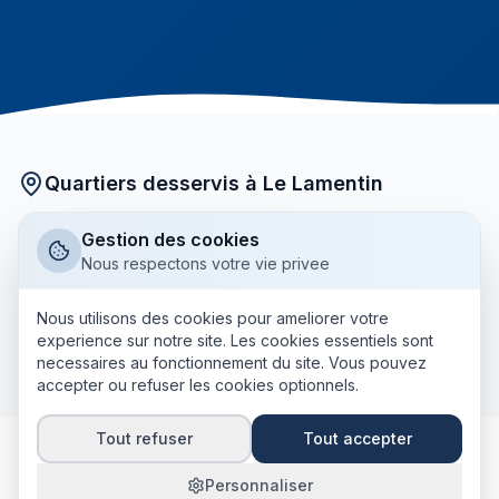
Quartiers desservis à Le Lamentin
Nos courtiers partenaires interviennent dans tous les
Gestion des cookies
quartiers de Le Lamentin :
Nous respectons votre vie privee
Bourg
Acajou
La Lézarde
Place d'Armes
Nous utilisons des cookies pour ameliorer votre
experience sur notre site. Les cookies essentiels sont
+ tous les autres quartiers
Californie
Long Pré
necessaires au fonctionnement du site. Vous pouvez
accepter ou refuser les cookies optionnels.
Tout refuser
Tout accepter
Personnaliser