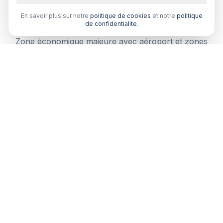
Pourquoi comparer votre assurance
habitation à Le Lamentin ?
En savoir plus sur notre
politique de cookies
et notre
politique
de confidentialite
.
Zone économique majeure avec aéroport et zones
industrielles. Un courtier local comprend vos besoins
spécifiques.
Comparaison multi-assureurs
Recevez plusieurs devis de courtiers partenaires en
Martinique