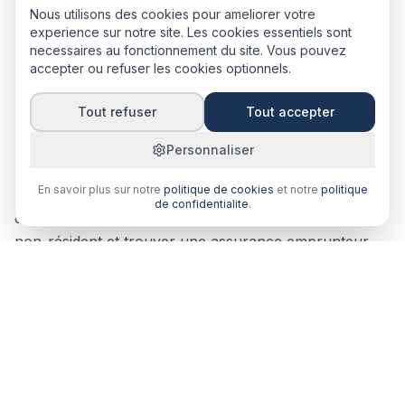
Nous utilisons des cookies pour ameliorer votre
experience sur notre site. Les cookies essentiels sont
necessaires au fonctionnement du site. Vous pouvez
accepter ou refuser les cookies optionnels.
Expatrié : les défis spécifiques de
Tout refuser
Tout accepter
l'assurance emprunteur
Personnaliser
En savoir plus sur notre
politique de cookies
et notre
politique
Les expatriés qui achètent aux Antilles font face à un
de confidentialite
.
double défi : obtenir un prêt immobilier en tant que
non-résident et trouver une assurance emprunteur
adaptée. Les banques françaises sont frileuses, et les
assureurs standard excluent souvent les résidents à
l'étranger.
Le pays de résidence impacte fortement le tarif et les
conditions de l'assurance. Un expatrié en Europe sera
traité différemment d'un expatrié en zone à risque. Les