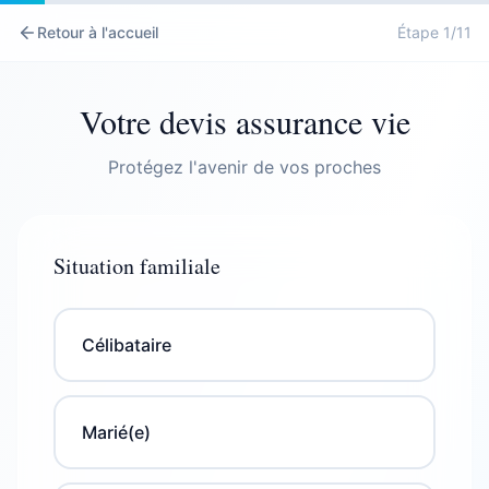
Retour à l'accueil
Étape
1
/
11
Votre devis assurance vie
Protégez l'avenir de vos proches
Situation familiale
Célibataire
Aucun
Salarié(e)
Non fumeur
50 000€
Conjoint
Décès accidentel
Date de naissance
Marié(e)
1 enfant
Indépendant(e)
Fumeur
100 000€
Enfants
Invalidité totale