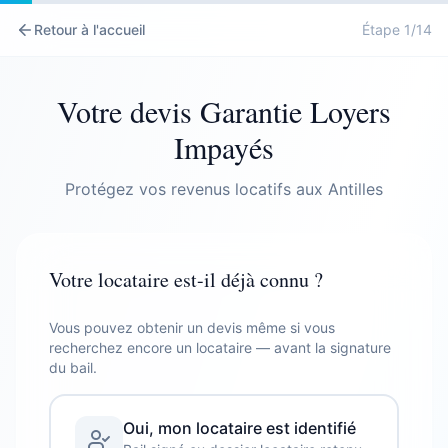
Retour à l'accueil
Étape
1
/
14
Votre devis Garantie Loyers
Impayés
Protégez vos revenus locatifs aux Antilles
Votre locataire est-il déjà connu ?
Vous pouvez obtenir un devis même si vous
Type de logement
Loyer mensuel hors charges (€)
Locataire 1
recherchez encore un locataire — avant la signature
1
Habitation exclusive
Un appartement
2
3
4
du bail.
Usage résidentiel uniquement
En copropriété
Prénom
Basic — l'essentiel
Commune
Date de naissance
Non
Oui
Sans franchise
Loyers impayés, détériorations
Oui, mon locataire est identifié
Le bail contient une clause résolutoire
Charges mensuelles (€)
immobilières, protection juridique &
Indemnisation dès le 1er loyer impayé